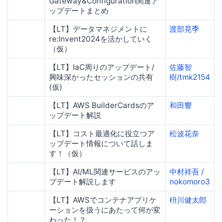
Gateway&Configuration関連ア
ップデートまとめ
【LT】データマネジメントに
渡部晃季
re:Invent2024を活かしていく
（仮）
【LT】IaC周りのアップデート/
佐藤智
興味深かったセッションの共有
樹/tmk2154
(仮)
【LT】AWS BuilderCardsのア
和田響
ップデート解説
【LT】コスト最適化に役立つア
松波花奈
ップデート情報について話しま
す！（仮）
【LT】AI/ML関連サービスのアッ
中村祥吾 /
プデート解説します
nokomoro3
【LT】AWSでコンテナアプリケ
枡川健太郎
ーションを扱うにあたって何が変
わった！？